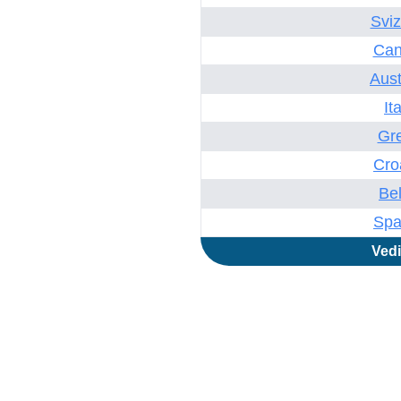
Sviz
Can
Aust
Ita
Gre
Cro
Bel
Spa
Vedi 