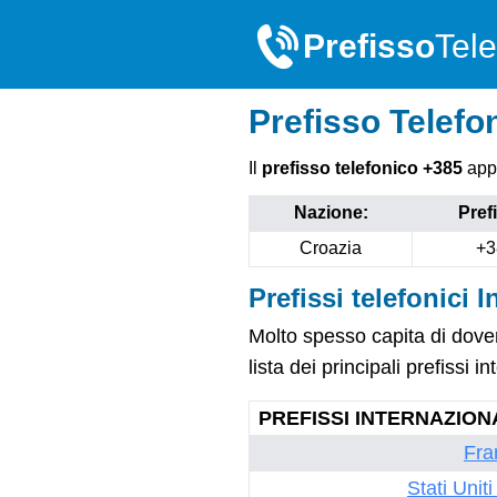
Prefisso
Tele
Prefisso Telefo
Il
prefisso telefonico +385
appa
Nazione:
Pref
Croazia
+3
Prefissi telefonici I
Molto spesso capita di dove
lista dei principali prefissi in
PREFISSI INTERNAZION
Fra
Stati Unit